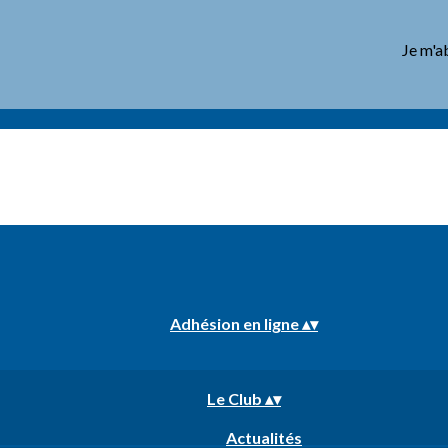
Je m'a
Adhésion en ligne
▴
▾
Le Club
▴
▾
Actualités