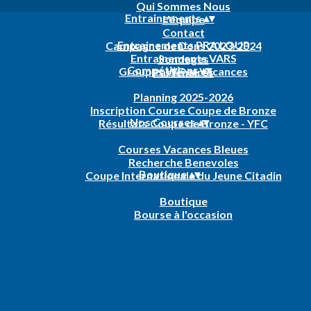
Qui Sommes Nous
Entrainements
▴
▾
L'équipe
Contact
Entrainements PRA LOUP
Campagne de Dons 2023/2024
Entrainements VARS
Sondages
Compétitions
▴
▾
Groupes WE et Vacances
Partenaires
Planning 2025-2026
Inscription Course Coupe de Bronze
Nos Courses
▴
▾
Résultats Coupe de Bronze - YFC
Courses Vacances Bleues
Recherche Benevoles
Boutique
▴
▾
Coupe Internationale du Jeune Citadin
Boutique
Bourse à l'occasion