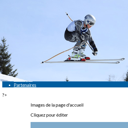
Exporter les lignes sélectionnées
Exporter toutes les colonnes
Exporter uniquement les colonnes affichées
Menu
<
>
Actualités
Qui Sommes Nous
L'équipe
Contact
Campagne de Dons 2023/2024
Sondages
Partenaires
?>
Images de la page d'accueil
Cliquez pour éditer