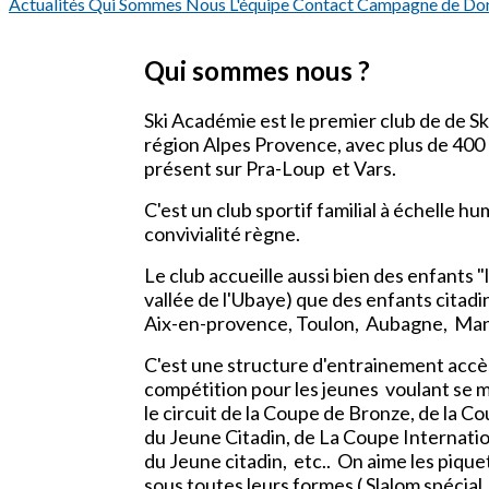
Actualités
Qui Sommes Nous
L'équipe
Contact
Campagne de Do
Qui sommes nous ?
Ski Académie est le premier club de de Ski
région Alpes Provence, avec plus de 400
présent sur Pra-Loup et Vars.
C'est un club sportif familial à échelle hu
convivialité règne.
Le club accueille aussi bien des enfants "
vallée de l'Ubaye) que des enfants citadin
Aix-en-provence, Toulon, Aubagne, Man
C'est une structure d'entrainement accès 
compétition pour les jeunes voulant se 
le circuit de la Coupe de Bronze, de la C
du Jeune Citadin, de La Coupe Internati
du Jeune citadin, etc.. On aime les piquet
sous toutes leurs formes ( Slalom spécial