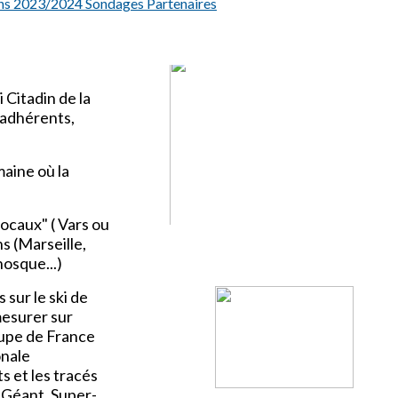
ns 2023/2024
Sondages
Partenaires
 Citadin de la
 adhérents,
maine où la
locaux" ( Vars ou
s (Marseille,
osque...)
sur le ski de
mesurer sur
oupe de France
onale
s et les tracés
, Géant, Super-