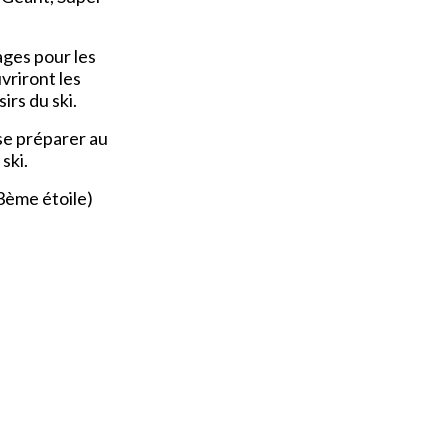
ges pour les
vriront les
irs du ski.
 se préparer au
ski.
 3ème étoile)